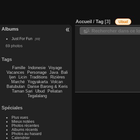
Accueil
/
Tag
3
Ubud
Albums
Rechercher dans ce lo
Just For Fun
69
69 photos
Tags
Famille
Indonesie
Voyage
Vacances
Personage
Java
Bali
Ijen
Licin
Traditions
Rizières
Marché
Yogyakarta
Volcan
Batubulan
Danse Barong & Keris
Taman Sari
Ubud
Peliatan
Tegalalang
Spéciales
Plus vues
Mieux notées
Photos récentes
Albums récents
Photos au hasard
Calendrier