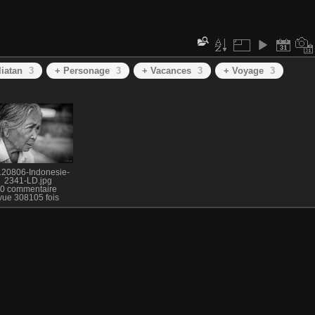
liatan
3
+ Personage
3
+ Vacances
3
+ Voyage
3
20806-Indonesie-
2341-LD.jpg
0 commentaire
vue 308105 fois