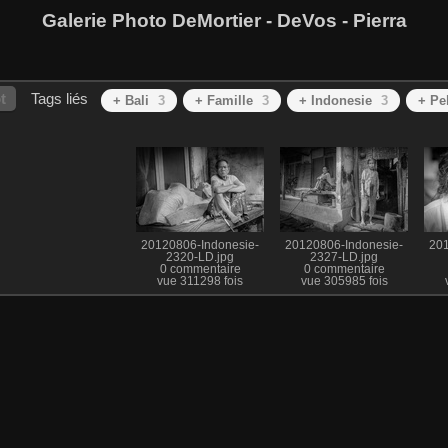
Galerie Photo DeMortier - DeVos - Pierra
t
Tags liés
+ Bali
3
+ Famille
3
+ Indonesie
3
+ Pe
20120806-Indonesie-
20120806-Indonesie-
201
2320-LD.jpg
2327-LD.jpg
0 commentaire
0 commentaire
vue 311298 fois
vue 305985 fois