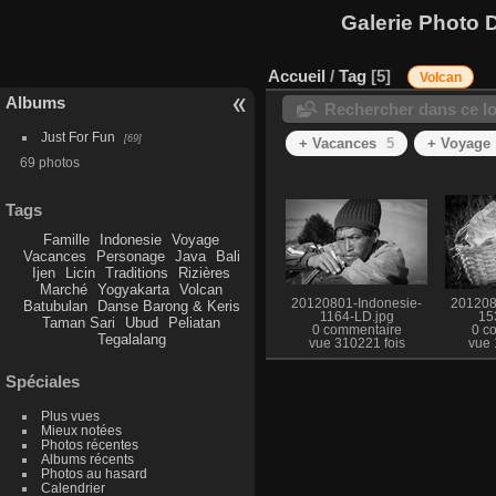
Galerie Photo D
Accueil
/
Tag
5
Volcan
Albums
Rechercher dans ce lo
Just For Fun
69
+ Vacances
5
+ Voyage
69 photos
Tags
Famille
Indonesie
Voyage
Vacances
Personage
Java
Bali
Ijen
Licin
Traditions
Rizières
Marché
Yogyakarta
Volcan
20120801-Indonesie-
201208
Batubulan
Danse Barong & Keris
1164-LD.jpg
15
Taman Sari
Ubud
Peliatan
0 commentaire
0 c
Tegalalang
vue 310221 fois
vue 
Spéciales
Plus vues
Mieux notées
Photos récentes
Albums récents
Photos au hasard
Calendrier