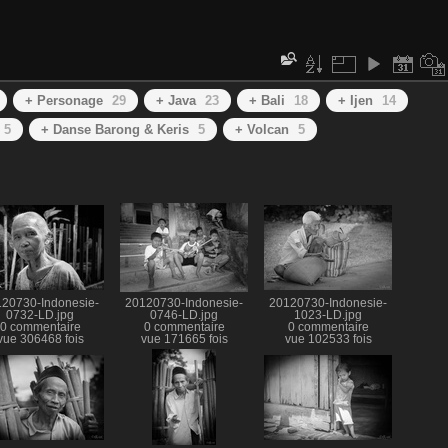
+ Personage
29
+ Java
23
+ Bali
18
+ Ijen
14
5
+ Danse Barong & Keris
5
+ Volcan
5
20730-Indonesie-
20120730-Indonesie-
20120730-Indonesie-
0732-LD.jpg
0746-LD.jpg
1023-LD.jpg
0 commentaire
0 commentaire
0 commentaire
vue 306468 fois
vue 171665 fois
vue 102533 fois