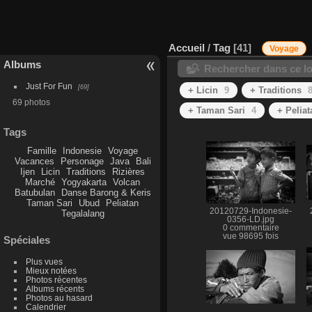
Accueil
/
Tag
41
Voyage
Albums
Rechercher dans ce lo
Just For Fun
69
+ Licin
9
+ Traditions
69 photos
+ Taman Sari
4
+ Peliat
Tags
Famille
Indonesie
Voyage
Vacances
Personage
Java
Bali
Ijen
Licin
Traditions
Rizières
Marché
Yogyakarta
Volcan
Batubulan
Danse Barong & Keris
Taman Sari
Ubud
Peliatan
20120729-Indonesie-
Tegalalang
0356-LD.jpg
0 commentaire
vue 98695 fois
Spéciales
Plus vues
Mieux notées
Photos récentes
Albums récents
Photos au hasard
Calendrier