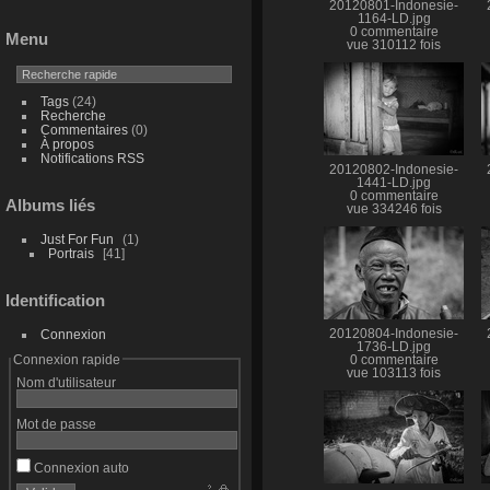
20120801-Indonesie-
1164-LD.jpg
0 commentaire
Menu
vue 310112 fois
Tags
(24)
Recherche
Commentaires
(0)
À propos
Notifications RSS
20120802-Indonesie-
1441-LD.jpg
0 commentaire
Albums liés
vue 334246 fois
Just For Fun
1
Portrais
41
Identification
Connexion
20120804-Indonesie-
1736-LD.jpg
Connexion rapide
0 commentaire
vue 103113 fois
Nom d'utilisateur
Mot de passe
Connexion auto