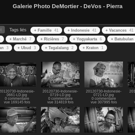
Galerie Photo DeMortier - DeVos - Pierra
t
Tags liés
+ Famille
41
+ Indonesie
41
+ Vacances
41
8
+ Marché
7
+ Rizières
7
+ Yogyakarta
6
+ Batubulan
an
3
+ Ubud
3
+ Tegalalang
2
+ Kraton
1
20120730-Indonesie-
20120730-Indonesie-
20120730-Indonesie-
201
0661-LD.jpg
0719-LD.jpg
0721-LD.jpg
0 commentaire
0 commentaire
0 commentaire
vue 169145 fois
vue 314819 fois
vue 307995 fois