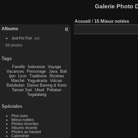
Galerie Photo D
Accueil
/
15 Mieux notées
Albums
Just For Fun
69
69 photos
Tags
Famille
Indonesie
Voyage
Vacances
Personage
Java
Bali
Ijen
Licin
Traditions
Rizières
Marché
Yogyakarta
Volcan
Batubulan
Danse Barong & Keris
Taman Sari
Ubud
Peliatan
Tegalalang
Spéciales
Plus vues
Mieux notées
Photos récentes
Albums récents
Photos au hasard
Calendrier